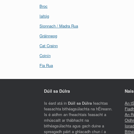
Broc
Ialtóg
Sionnach / Madra Rua
Gráinneog
Cat Crainn
Coinín
Fia Rua
Dúil sa Dúlra
Nais
Is éard atá in
Dúil sa Dúlra
feachtas
An tS
feasachta bithéagsúlachta na hÉireann.
Fiadh
Is é aidhm an fheachtais feasacht a
An Ro
mhúscailt ar thábhacht na
Oidh
bithéagsúlachta agus gach duine a
Ionad
spreagadh páirt a ghlacadh chun í a
Bithé