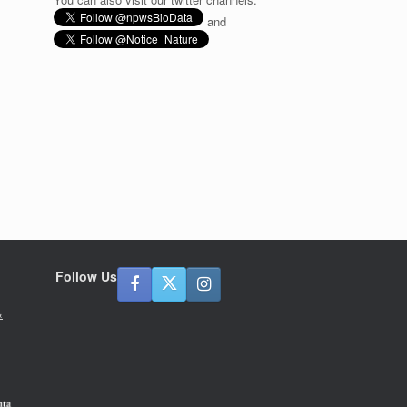
and
Follow Us
&