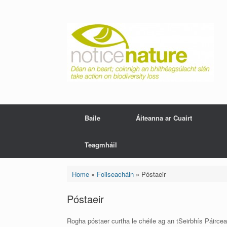
Skip
to
content
Baile
Áiteanna ar Cuairt
Teagmháil
Home
»
Foilseacháin
»
Póstaeir
Póstaeir
Rogha póstaer curtha le chéile ag an tSeirbhís Páirce