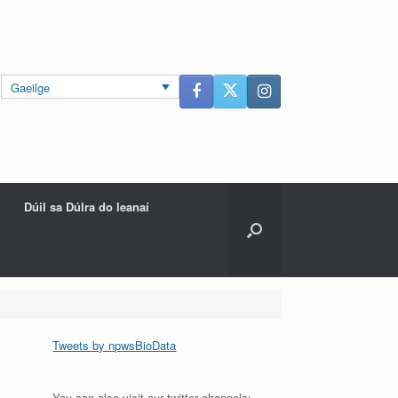
Gaeilge
Dúil sa Dúlra do leanaí
Tweets by npwsBioData
You can also visit our twitter channels: