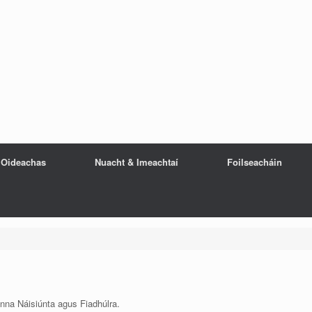
Oideachas
Nuacht & Imeachtaí
Foilseacháin
anna Náisiúnta agus Fiadhúlra.