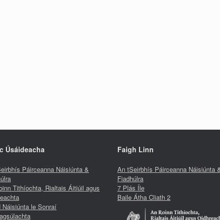
c Úsáideacha
Faigh Linn
eirbhís Páirceanna Náisiúnta &
An tSeirbhís Páirceanna Náisiúnta 
úlra
Fiadhúlra
inn Tithíochta, Rialtais Áitiúil agus
7 Plás Íle
reachta
Baile Átha Cliath 2
 Náisiúnta le Sonraí
agsúlachta