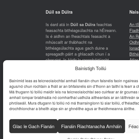
Dúil sa Dúlra
Nais
Is éard atá in
Dúil sa Dúlra
feachtas
An tS
feasachta bithéagsúlachta na hÉireann.
Fiadh
Is é aidhm an fheachtais feasacht a
An Ro
mhúscailt ar thábhacht na
Oidh
bithéagsúlachta agus gach duine a
Ionad
spreagadh páirt a ghlacadh chun í a
Bithé
chosaint. Is féidir le rannpháirtíocht
Atla
dhearfach lenár n-oidhreacht nádúrtha
speic
Bainistigh Toiliú
agus leis an iliomad acmhainní atá ar fáil
An C
don phobal, cosúil le Páirceanna
Coinb
Bainimid leas as teicneolaíochtaí amhail fianáin chun faisnéis faoin ngaireas 
Náisiúnta, cosáin siúlóide agus
mBit
agus/nó chun rochtain a fháil ar an bhfaisnéis sin d’fhonn an taithí is fearr a ch
Tearmainn Dúlra, cuidiú le stop a chur
Náisi
Má thugann tú toiliú maidir leis na teicneolaíochtaí seo cuirfear ar ár gcumas
leis an damáiste atá á dhéanamh do
Deic
amhail iompar brabhsála nó comharthaí uathúla aitheantais ar an láithreán s
phlandaí agus ainmhithe na tíre, agus do
chui
phróiseáil. Mura dtugann tú toiliú nó má tharraingíonn tú siar toiliú, d’fhéadfa
na gnáthóga ina bhfuil siad ina gcónaí.
Ná F
drochthionchar a bheith aige sin ar ghnéithe agus ar fheidhmeanna áirithe.
faoin
Bear
Tuill
Glac le Gach Fianán
Fianáin Riachtanacha Amháin
Féac
© 2026
An Roinn Tithíochta, Rialtais Áitiúil agus O