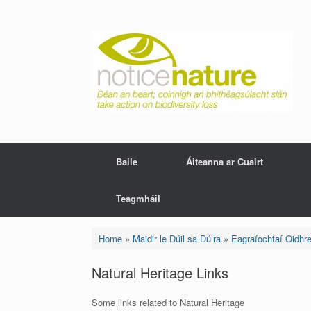
Skip
to
content
Baile
Áiteanna ar Cuairt
Teagmháil
Home
»
Maidir le Dúil sa Dúlra
»
Eagraíochtaí Oidhr
Natural Heritage Links
Some links related to Natural Heritage