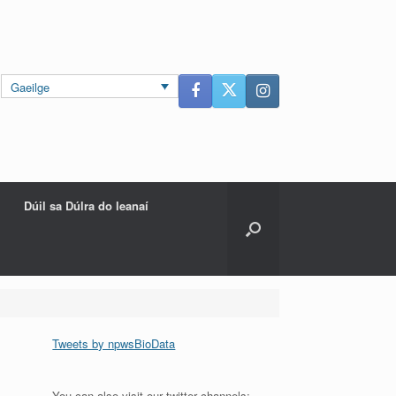
Gaeilge
Dúil sa Dúlra do leanaí
Tweets by npwsBioData
You can also visit our twitter channels: