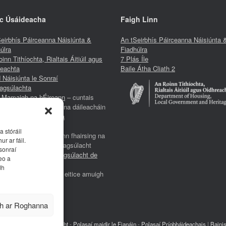
c Úsáideacha
Faigh Linn
eirbhís Páirceanna Náisiúnta &
An tSeirbhís Páirceanna Náisiúnta 
úlra
Fiadhúlra
inn Tithíochta, Rialtais Áitiúil agus
7 Plás Íle
reachta
Baile Átha Cliath 2
 Náisiúnta le Sonraí
agsúlachta
s Mamaigh na hÉireann
– cuntais
eas agus léarscáileanna dáileacháin
homhairle Oidhreachta
hinsiún maidir leis an
a stóráil
héagsúlacht
– acmhainn fhairsing na
ur ar fáil.
ún Aontaithe ar bhithéagsúlacht
 sonraí
h mBliana den Bhithéagsúlacht de
eo a
d na NA, 2011-2020
dh
ág Lorg Éireann
– clár eitice amuigh
 spéir
tas Sonraí an NPWS
eadh Nasc
h ar Roghanna
idhreachta
-
Inrochtaineacht
-
Polasaí maidir le Fianáin
-
Polasaí Príobháideachais
|
Bainis