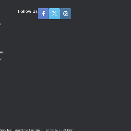
Follow Us
&
tigh Toiliú maidir le Fianáin
Theme by
SiteOrigin