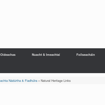
Oideachas
Nuacht & Imeachtaí
Foilseacháin
eachta Nádúrtha & Fiadhúlra
»
Natural Heritage Links