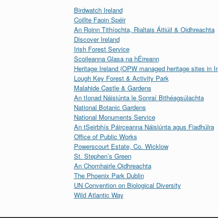
Birdwatch Ireland
Coillte Faoin Spéir
An Roinn Tithíochta, Rialtais Áitiúil & Oidhreachta
Discover Ireland
Irish Forest Service
Scoileanna Glasa na hÉireann
Heritage Ireland (OPW managed heritage sites in Ir
Lough Key Forest & Activity Park
Malahide Castle & Gardens
An tIonad Náisiúnta le Sonraí Bithéagsúlachta
National Botanic Gardens
National Monuments Service
An tSeirbhís Páirceanna Náisiúnta agus Fiadhúlra
Office of Public Works
Powerscourt Estate, Co. Wicklow
St. Stephen’s Green
An Chomhairle Oidhreachta
The Phoenix Park Dublin
UN Convention on Biological Diversity
Wild Atlantic Way